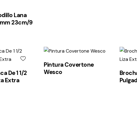
dillo Lana
16mm 23cm/9
Pintura Covertone
Wesco
ca De 1 1/2
Brocha
za Extra
Pulgad