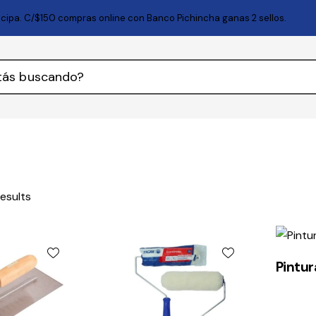
ticipa. C/$150 compras online con Banco Pichincha ganas 2 sellos.
results
Pintur