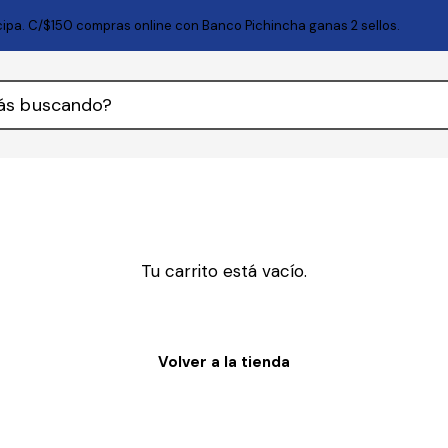
icipa. C/$150 compras online con Banco Pichincha ganas 2 sellos.
Tu carrito está vacío.
Volver a la tienda