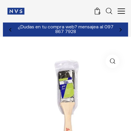
0
¿Dudas en tu compra web? mensajea al 097
867 7928