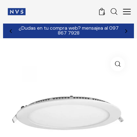
0
¿Dudas en tu compra web? mensajea al 097
867 7928