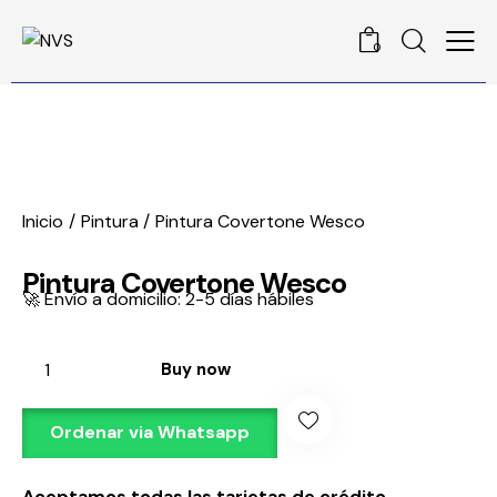
0
Inicio
Pintura
Pintura Covertone Wesco
Pintura Covertone Wesco
🚀 Envío a domicilio: 2-5 días hábiles
Buy now
Ordenar via Whatsapp
Aceptamos todas las tarjetas de crédito