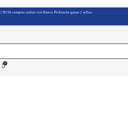
. C/$150 compras online con Banco Pichincha ganas 2 sellos.
0