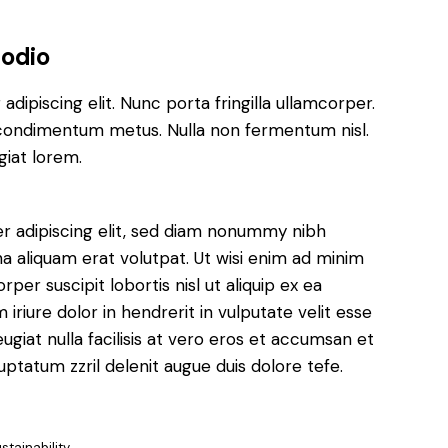
 odio
dipiscing elit. Nunc porta fringilla ullamcorper.
les condimentum metus. Nulla non fermentum nisl.
giat lorem.
r adipiscing elit, sed diam nonummy nibh
a aliquam erat volutpat. Ut wisi enim ad minim
per suscipit lobortis nisl ut aliquip ex ea
iure dolor in hendrerit in vulputate velit esse
ugiat nulla facilisis at vero eros et accumsan et
luptatum zzril delenit augue duis dolore tefe.
stainability