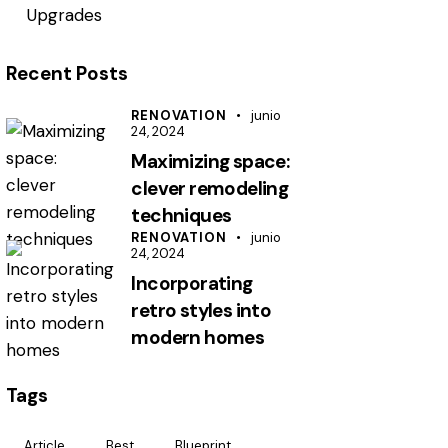
Upgrades
Recent Posts
RENOVATION
junio
24, 2024
Maximizing space:
clever remodeling
techniques
RENOVATION
junio
24, 2024
Incorporating
retro styles into
modern homes
Tags
Article
Best
Blueprint