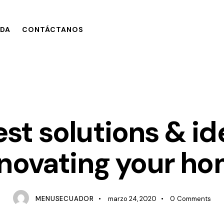
NDA
CONTÁCTANOS
UPGRADES
st solutions & id
novating your h
MENUSECUADOR
marzo 24, 2020
0
Comments