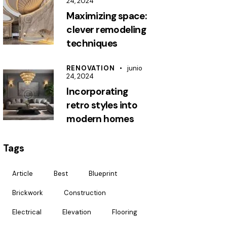
24, 2024
Maximizing space:
clever remodeling
techniques
RENOVATION
junio
24, 2024
Incorporating
retro styles into
modern homes
Tags
Article
Best
Blueprint
Brickwork
Construction
Electrical
Elevation
Flooring