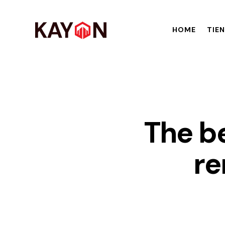
HOME
TIE
The be
re